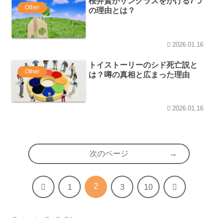
桜井賢がサングラスをかける7つ
Other
の理由とは？
2026.01.16
トイストーリーのシド死亡説と
Other
は？噂の真相と広まった理由
2026.01.16
次のページ
2
前
次
1
3
10
へ
へ