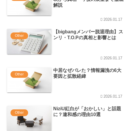
解説
2026.01.17
【bigbangメンバー脱退理由】ス
Other
ンリ・T.O.Pの真相と影響とは
2026.01.17
中居なぜバレた？情報漏洩の6大
Other
要因と拡散経緯
2026.01.17
NiziU紅白が「おかしい」と話題
Other
に？違和感の理由10選