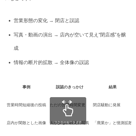
営業形態の変化 → 閉店と誤認
写真・動画の演出 → 店内が空いて見え“閉店感”を醸
成
情報の断片的拡散 → 全体像の誤認
事例
誤認のきっかけ
結果
営業時間短縮後の投稿
ただの営業時間変更
閉店騒動に発展
店内が閑散とした画像
人が少ない瞬間の写真
「廃業か」と憶測拡散
スクロールできます